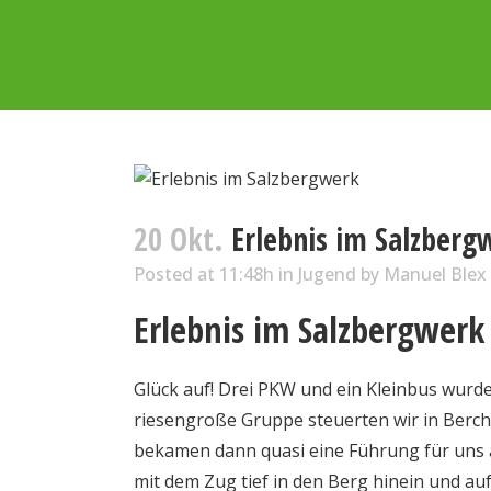
20 Okt.
Erlebnis im Salzberg
Posted at 11:48h
in
Jugend
by
Manuel Blex
Erlebnis im Salzbergwerk
Glück auf! Drei PKW und ein Kleinbus wurde
riesengroße Gruppe steuerten wir in Berch
bekamen dann quasi eine Führung für uns a
mit dem Zug tief in den Berg hinein und au