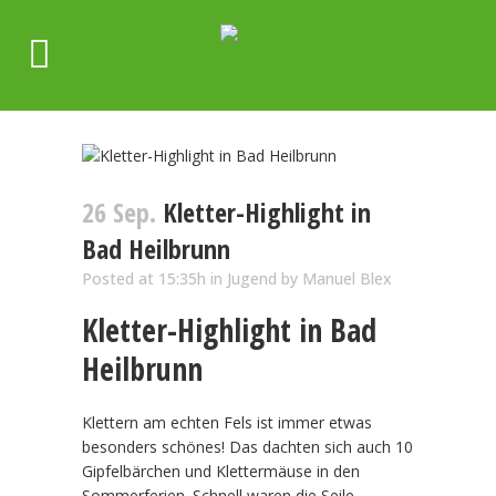
26 Sep.
Kletter-Highlight in
Bad Heilbrunn
Posted at 15:35h
in
Jugend
by
Manuel Blex
Kletter-Highlight in Bad
Heilbrunn
Klettern am echten Fels ist immer etwas
besonders schönes! Das dachten sich auch 10
Gipfelbärchen und Klettermäuse in den
Sommerferien. Schnell waren die Seile