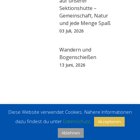
auf unserer
Sektionshütte –
Gemeinschaft, Natur
und jede Menge Spaß
03 Juli, 2026
Wandern und
Bogenschießen
13 Juni, 2026
Diese Website verwendet Cookies. Nähere Informationen
©2024 DAV Sektion Kampenwand |
Impressum
|
Datenschutz
|
Kontakt
|
Newsletter
|
RSS
dazu findest du unter
Datenschutz
.
Akzeptieren
Ablehnen