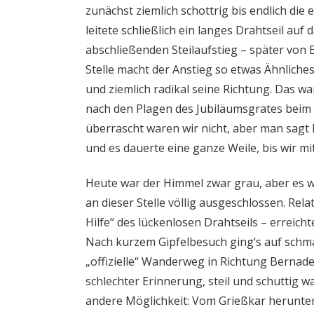
zunächst ziemlich schottrig bis endlich die 
leitete schließlich ein langes Drahtseil au
abschließenden Steilaufstieg – später von E
Stelle macht der Anstieg so etwas Ähnliche
und ziemlich radikal seine Richtung. Das wa
nach den Plagen des Jubiläumsgrates beim A
überrascht waren wir nicht, aber man sagt h
und es dauerte eine ganze Weile, bis wir m
Heute war der Himmel zwar grau, aber es w
an dieser Stelle völlig ausgeschlossen. Rel
Hilfe“ des lückenlosen Drahtseils – erreich
Nach kurzem Gipfelbesuch ging‘s auf schm
„offizielle“ Wanderweg in Richtung Bernadei
schlechter Erinnerung, steil und schuttig w
andere Möglichkeit: Vom Grießkar herunter v