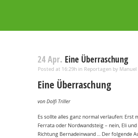
24 Apr.
Eine Überraschung
Posted at 16:29h
in
Reportagen
by
Manuel 
Eine Überraschung
von Dolfi Triller
Es sollte alles ganz normal verlaufen: Erst
Ferrata oder Nordwandsteig – nein, Eli un
Richtung Bernadeinwand … Der folgende Au