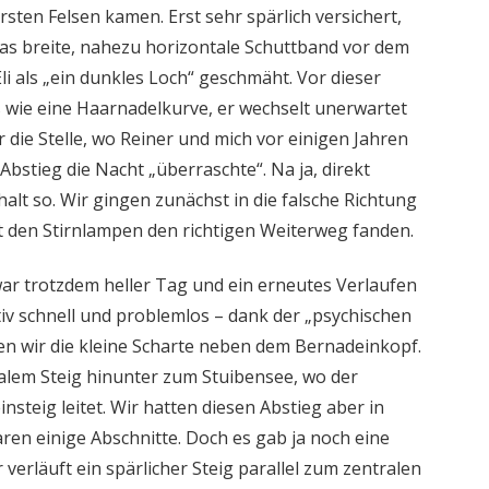
ersten Felsen kamen. Erst sehr spärlich versichert,
f das breite, nahezu horizontale Schuttband vor dem
li als „ein dunkles Loch“ geschmäht. Vor dieser
s wie eine Haarnadelkurve, er wechselt unerwartet
r die Stelle, wo Reiner und mich vor einigen Jahren
bstieg die Nacht „überraschte“. Na ja, direkt
alt so. Wir gingen zunächst in die falsche Richtung
it den Stirnlampen den richtigen Weiterweg fanden.
ar trotzdem heller Tag und ein erneutes Verlaufen
ativ schnell und problemlos – dank der „psychischen
ten wir die kleine Scharte neben dem Bernadein­kopf.
alem Steig hinunter zum Stuibensee, wo der
nsteig leitet. Wir hatten diesen Abstieg aber in
aren einige Abschnitte. Doch es gab ja noch eine
erläuft ein spärlicher Steig parallel zum zentralen