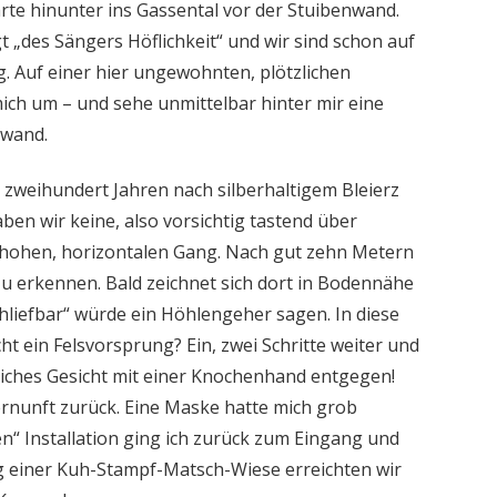
te hinunter ins Gassental vor der Stuibenwand.
 „des Sängers Höflichkeit“ und wir sind schon auf
. Auf einer hier ungewohnten, plötzlichen
mich um – und sehe unmittelbar hinter mir eine
swand.
r zweihundert Jahren nach silberhaltigem Bleierz
en wir keine, also vorsichtig tastend über
shohen, horizontalen Gang. Nach gut zehn Metern
zu erkennen. Bald zeichnet sich dort in Bodennähe
hliefbar“ würde ein Höhlengeher sagen. In diese
cht ein Felsvorsprung? Ein, zwei Schritte weiter und
iches Gesicht mit einer Knochenhand entgegen!
Vernunft zurück. Eine Maske hatte mich grob
en“ Installation ging ich zurück zum Eingang und
 einer Kuh-Stampf-Matsch-Wiese erreichten wir